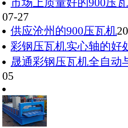
市场上质量好的900压瓦
07-27
供应沧州的900压瓦机
20
彩钢压瓦机实心轴的好处
晟通彩钢压瓦机全自动
05