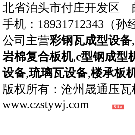
北省泊头市付庄开发区 邮箱：8
手机：18931712343（孙
公司主营
彩钢瓦成型设备
,
岩棉复合板机
,
c型钢成型
设备
,
琉璃瓦设备
,
楼承板
版权所有：沧州晟通压
www.czstywj.com
51La