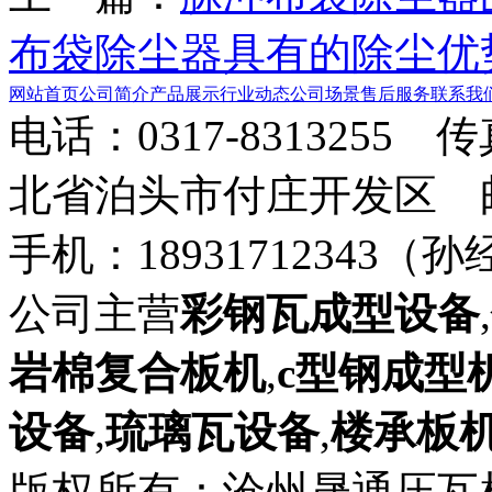
布袋除尘器具有的除尘优
网站首页
公司简介
产品展示
行业动态
公司场景
售后服务
联系我
电话：0317-8313255 
北省泊头市付庄开发区 邮箱：8
手机：18931712343（孙
公司主营
彩钢瓦成型设备
,
岩棉复合板机
,
c型钢成型
设备
,
琉璃瓦设备
,
楼承板
版权所有：沧州晟通压