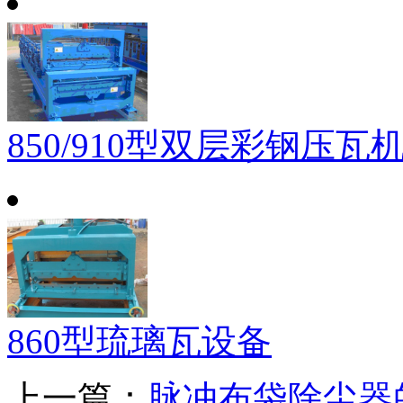
850/910型双层彩钢压瓦
860型琉璃瓦设备
上一篇：
脉冲布袋除尘器