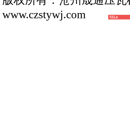
www.czstywj.com
51La