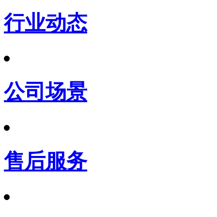
行业动态
公司场景
售后服务