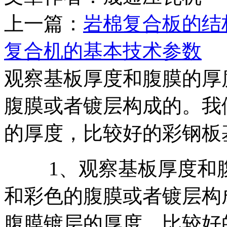
上一篇：
岩棉复合板的结
复合机的基本技术参数
观察基板厚度和腹膜的厚
腹膜或者镀层构成的。我
的厚度，比较好的彩钢板基板是
1、观察基板厚度和腹
和彩色的腹膜或者镀层构
腹膜镀层的厚度，比较好的彩