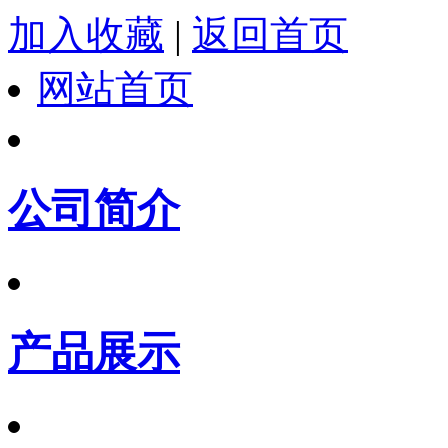
加入收藏
|
返回首页
网站首页
公司简介
产品展示