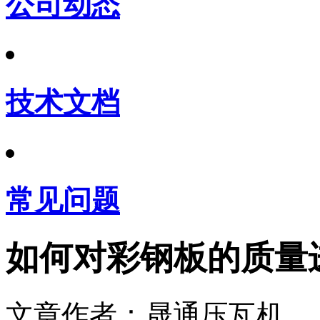
公司动态
技术文档
常见问题
如何对彩钢板的质量
文章作者：晟通压瓦机 发