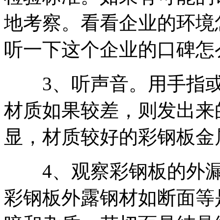
地考察。看看企业的环境
听一下这个企业的口碑怎
3、听声音。用手指或
材质如果较差，则发出来
显，材质较好的彩钢板金
4、观察彩钢板的外漏
彩钢板外露钢材如断面等