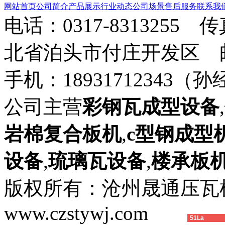
网站首页
公司简介
产品展示
行业动态
公司场景
售后服务
联系我
电话：0317-8313255 
北省泊头市付庄开发区 邮箱：8
手机：18931712343（孙
公司主营
彩钢瓦成型设备
,
岩棉复合板机
,
c型钢成型
设备
,
琉璃瓦设备
,
楼承板
版权所有：沧州晟通压
www.czstywj.com
51La