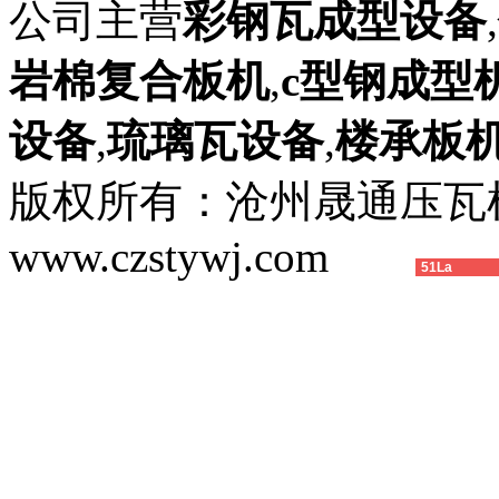
公司主营
彩钢瓦成型设备
,
岩棉复合板机
,
c型钢成型
设备
,
琉璃瓦设备
,
楼承板
版权所有：沧州晟通压
www.czstywj.com
51La