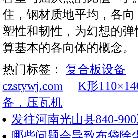
住，钢材质地平均，各向
塑性和韧性，为幻想的弹
算基本的各向体的概念。
热门标签：
复合板设备
czstywj.com
K形110×
备，压瓦机
发往河南光山县840-9
哪些问题会导致布袋除