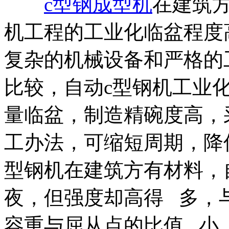
c型钢成型机
在建筑方
机工程的工业化临盆程度
复杂的机械设备和严格的
比较，自动c型钢机工业
量临盆，制造精碗度高，
工办法，可缩短周期，降
型钢机在建筑方有材料，
夜，但强度却高得 多，
容重与屈从点的比值 小。